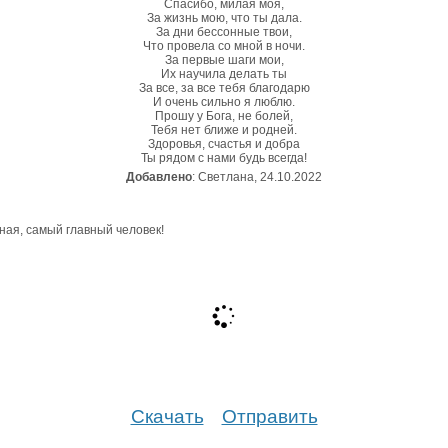
Спасибо, милая моя,
За жизнь мою, что ты дала.
За дни бессонные твои,
Что провела со мной в ночи.
За первые шаги мои,
Их научила делать ты
За все, за все тебя благодарю
И очень сильно я люблю.
Прошу у Бога, не болей,
Тебя нет ближе и родней.
Здоровья, счастья и добра
Ты рядом с нами будь всегда!
Добавлено
: Светлана, 24.10.2022
Скачать
Отправить